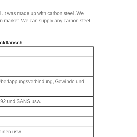
 .It was made up with carbon steel .We
an market. We can supply any carbon steel
eckflansch
 Überlappungsverbindung, Gewinde und
092 und SANS usw.
hinen usw.