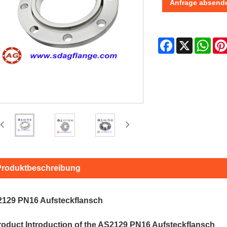
Anfrage absend
Facebook
X
Wha
Produktbeschreibung
129 PN16 Aufsteckflansch
roduct Introduction of the AS2129 PN16 Aufsteckflansch