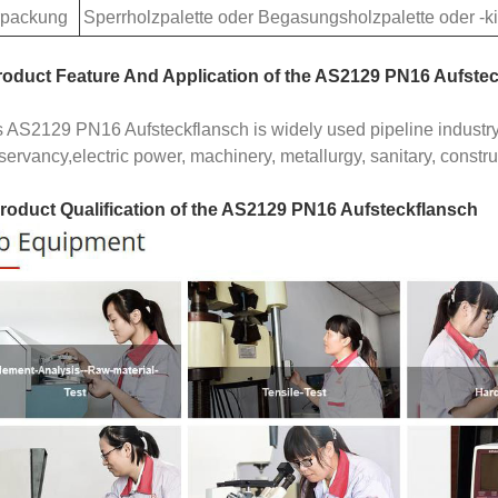
rpackung
Sperrholzpalette oder Begasungsholzpalette oder -kis
roduct Feature And Application of the AS2129 PN16 Aufste
s AS2129 PN16 Aufsteckflansch is widely used pipeline industry,
ervancy,electric power, machinery, metallurgy, sanitary, constru
Product Qualification of the AS2129 PN16 Aufsteckflansch