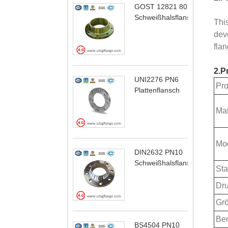
GOST 12821 80
Schweißhalsflansch
Thi
dev
fla
2.P
UNI2276 PN6
Pr
Plattenflansch
Mat
Mod
DIN2632 PN10
Schweißhalsflansch
Sta
Dru
Gr
Ben
BS4504 PN10