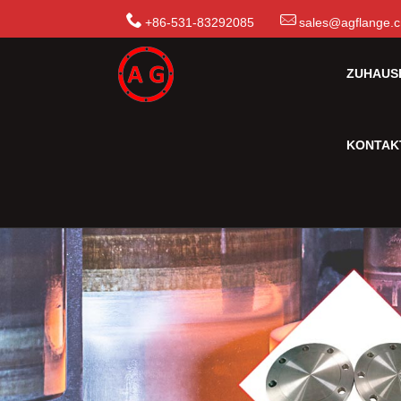
+86-531-83292085
sales@agflange.
ZUHAUS
KONTAKT