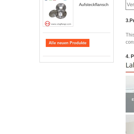
Aufsteckflansch
Ve
3.P
Thi
cons
Alle neuen Produkte
4. 