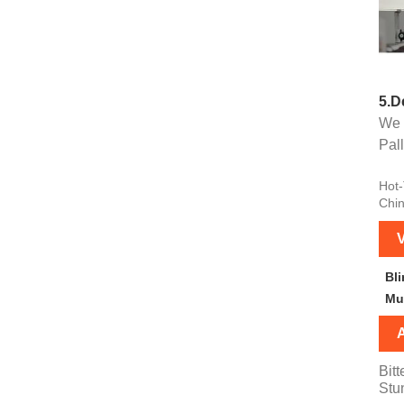
5.D
We 
Pall
Hot-
Chin
V
Bl
Mu
Bit
Stu