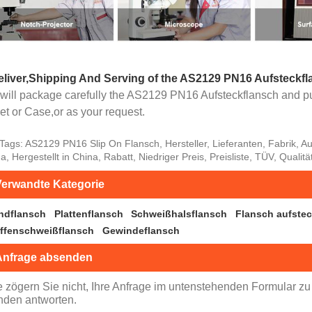
eliver,Shipping And Serving of the AS2129 PN16 Aufsteckf
will package carefully the AS2129 PN16 Aufsteckflansch and pu
et or Case,or as your request.
Tags: AS2129 PN16 Slip On Flansch, Hersteller, Lieferanten, Fabrik, A
a, Hergestellt in China, Rabatt, Niedriger Preis, Preisliste, TÜV, Qualitä
erwandte Kategorie
indflansch
Plattenflansch
Schweißhalsflansch
Flansch aufste
ffenschweißflansch
Gewindeflansch
Anfrage absenden
te zögern Sie nicht, Ihre Anfrage im untenstehenden Formular zu
nden antworten.