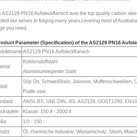
s AS2129 PN16 Aufsteckflansch was the top quality carbon steel
oted our selves to forging many years,covering most of Australi
nge you need.
roduct Parameter (Specification) of the AS2129 PN16 Aufst
oduktname
AS2129 PN16 Aufsteckflansch
Kohlenstoffstahl
erial
Aluminiumlegierter Stahl
Slip On, Schweißhals, Jalousie, Muffenschweißen,
ell
Platte usw.
ndard
ANSI, BS, UNI, DIN, JIS, AS2129, GOST1280, EN1
ckstufen
Klasse: 150 # - 2000 #
öße
1/2 - 150 -
utzt
Öl, chemische Industrie, Wasserschutz, Strom, Masc